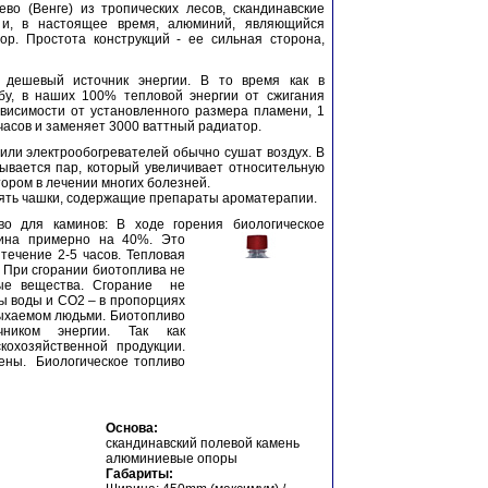
ево (Венге) из тропических лесов, скандинавские
 и, в настоящее время, алюминий, являющийся
ор. Простота конструкций - ее сильная сторона,
дешевый источник энергии. В то время как в
бу, в наших 100% тепловой энергии от сжигания
ависимости от установленного размера пламени, 1
 часов и заменяет 3000 ваттный радиатор.
или электрообогревателей обычно сушат воздух. В
ывается пар, который увеличивает относительную
ором в лечении многих болезней.
лять чашки, содержащие препараты ароматерапии.
во для каминов: В ходе горения биологическое
сина примерно на 40%. Это
течение 2-5 часов. Тепловая
. При сгорании биотоплива не
ные вещества. Сгорание не
ы воды и CO2 – в пропорциях
ыдыхаемом людьми. Биотопливо
чником энергии. Так как
кохозяйственной продукции.
иены. Биологическое топливо
Основа:
скандинавский полевой камень
алюминиевые опоры
Габариты: