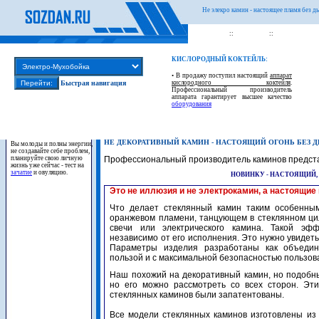
Не элекро камин - настоящее пламя без д
::
ГЛАВНАЯ
::
БЫТОВАЯ Т
:: Меню интернет магазина ::
:: Новинки магазина ::
КИСЛОРОДНЫЙ КОКТЕЙЛЬ:
• В продажу поступил настоящий
аппарат
кислородного коктейля
.
Быстрая навигация
Профессиональный производитель
аппарата гарантирует высшее качество
оборудования
НЕ ДЕКОРАТИВНЫЙ КАМИН - НАСТОЯЩИЙ ОГОНЬ БЕЗ 
Вы молоды и полны энергии,
не создавайте себе проблем,
планируйте свою личную
Профессиональный производитель каминов предста
жизнь уже сейчас - тест на
зачатие
и овуляцию.
НОВИНКУ - НАСТОЯЩИЙ,
Это не иллюзия и не электрокамин, а настоящие п
Что делает стеклянный камин таким особенны
оранжевом пламени, танцующем в стеклянном ци
свечи или электрического камина. Такой эф
независимо от его исполнения. Это нужно увидеть
Параметры изделия разработаны как объедин
пользой и с максимальной безопасностью пользов
Наш похожий на декоративный камин, но подобны
но его можно рассмотреть со всех сторон. Эти
стеклянных каминов были запатентованы.
Все модели стеклянных каминов изготовлены из 