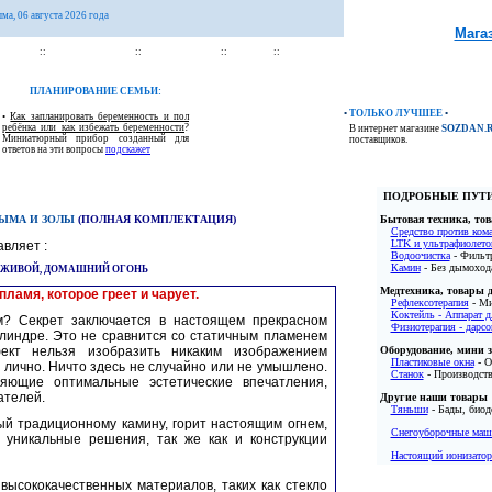
ыма, 06 августа 2026 года
Мага
ЕХНИКА
::
ОБОРУДОВАНИЕ
::
МЕДТЕХНИКА
::
ДРУГОЕ
::
:: Новость ::
ПЛАНИРОВАНИЕ СЕМЬИ:
•
ТОЛЬКО ЛУЧШЕЕ
•
•
Как запланировать беременность и пол
ребёнка или как избежать беременности
?
В интернет магазине
SOZDAN.
Миниатюрный прибор созданный для
поставщиков.
ответов на эти вопросы
подскажет
ПОДРОБНЫЕ ПУТИ
ДЫМА И ЗОЛЫ
(ПОЛНАЯ КОМПЛЕКТАЦИЯ)
Бытовая техника, тов
Средство против ком
LTK и ультрафиолето
вляет :
Водоочистка
- Фильт
Камин
- Без дымоход
 ЖИВОЙ, ДОМАШНИЙ ОГОНЬ
Медтехника, товары д
ламя, которое греет и чарует.
Рефлексотерапия
- Ми
Коктейль - Аппарат д
м? Секрет заключается в настоящем прекрасном
Физиотерапия - дарсо
линдре. Это не сравнится со статичным пламенем
фект нельзя изобразить никаким изображением
Оборудование, мини 
Пластиковые окна
- О
 лично. Ничто здесь не случайно или не умышлено.
Станок
- Производств
яющие оптимальные эстетические впечатления,
ателей.
Другие наши товары
Тяньши
- Бады, биод
й традиционному камину, горит настоящим огнем,
Снегоуборочные маши
 уникальные решения, так же как и конструкции
Настоящий ионизатор
высококачественных материалов, таких как стекло