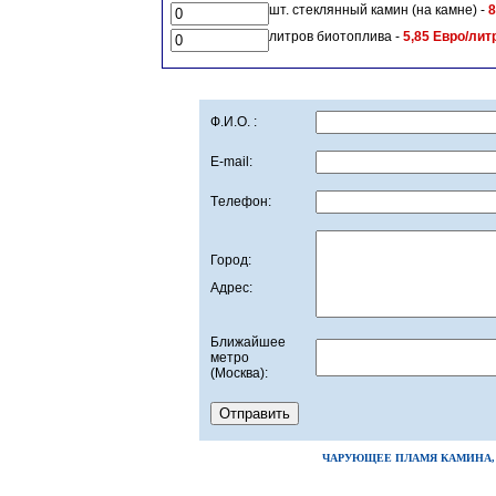
шт. стеклянный камин (на камне) -
8
литров биотоплива -
5,85 Евро/лит
Ф.И.О. :
E-mail:
Tелефон:
Город
:
Адрес:
Ближайшее
метро
(Москва)
:
ЧАРУЮЩЕЕ ПЛАМЯ КАМИНА, 