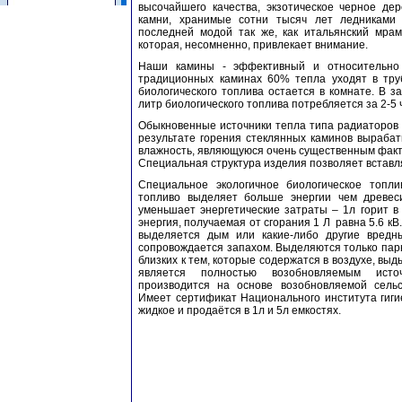
высочайшего качества, экзотическое черное дер
камни, хранимые сотни тысяч лет ледниками
последней модой так же, как итальянский мрам
которая, несомненно, привлекает внимание.
Наши камины - эффективный и относительно 
традиционных каминах 60% тепла уходят в тру
биологического топлива остается в комнате. В з
литр биологического топлива потребляется за 2-5
Обыкновенные источники тепла типа радиаторов 
результате горения стеклянных каминов вырабат
влажность, являющуюся очень существенным факт
Специальная структура изделия позволяет встав
Специальное экологичное биологическое топли
топливо выделяет больше энергии чем древе
уменьшает энергетические затраты – 1л горит в 
энергия, получаемая от сгорания 1 Л равна 5.6 кВ
выделяется дым или какие-либо другие вред
сопровождается запахом. Выделяются только пар
близких к тем, которые содержатся в воздухе, в
является полностью возобновляемым исто
производится на основе возобновляемой сельс
Имеет сертификат Национального института гиг
жидкое и продаётся в 1л и 5л емкостях.