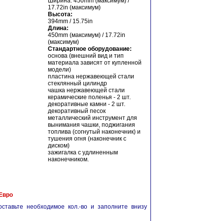
Ширина: 450mm (максимум) /
17.72in (максимум)
Высота:
394mm / 15.75in
Длина:
450mm (максимум) / 17.72in
(максимум)
Стандартное оборудование:
основа (внешний вид и тип
материала зависят от купленной
модели)
пластина нержавеющей стали
стеклянный цилиндр
чашка нержавеющей стали
керамические поленья - 2 шт.
декоративные камни - 2 шт.
декоративный песок
металлический инструмент для
вынимания чашки, поджигания
топлива (согнутый наконечник) и
тушения огня (наконечник с
диском)
зажигалка с удлиненным
наконечником.
 Евро
ставьте необходимое кол.-во и заполните внизу