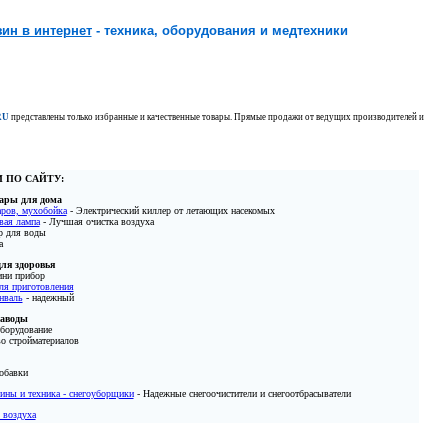
зин в интернет
- техника, оборудования и медтехники
RU
представлены только избранные и качественные товары. Прямые продажи от ведущих производителей и
 ПО САЙТУ:
ары для дома
аров, мухобойка
- Электрический киллер от летающих насекомых
вая лампа
- Лучшая очистка воздуха
р для воды
а
ля здоровья
ни прибор
ля приготовления
нваль
- надежный
заводы
борудование
о стройматериалов
обавки
ны и техника - снегоуборщики
- Надежные снегоочистители и снегоотбрасыватели
 воздуха